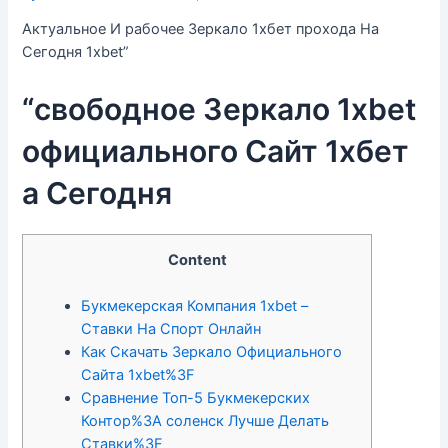
Актуальное И рабочее Зеркало 1хбет прохода На
Сегодня 1xbet”
“свободное Зеркало 1xbet
официального Сайт 1хбет
а Сегодня
Content
Букмекерская Компания 1xbet –
Ставки На Спорт Онлайн
Как Скачать Зеркало Официального
Сайта 1xbet%3F
Сравнение Топ-5 Букмекерских
Контор%3A соленск Лучше Делать
Ставки%3F