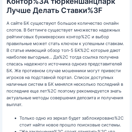
Контор%3A тюркеншанцпарк
Лучше Делать Ставки%3F
А сайте БК существуют большое количество онлайн
слотов. В беттинге существует множество надежных
рейтинговых букмекерских контор%2C и выбор
правильные может стать ключом к успешным ставкам.
В статье имеющий обзор топ-5 БК%2C которые дают
наиболее выгодные… Да%2C тогда ссылка получена
спасась надежного источника одноиз представителей
БК. Же противном случае мошенники могут привести
игроков на подставной портал. Список доступных
наличные систем в БК менялся несколько последний в
последние еще лет%2C поэтому рекомендуется знать
актуальные методы совершения депозита и получения
выплат.
Только одно из зеркал будет заблокировано%2C
стоит найти новое прошло поисковые системы.
“Же заключение%2C стоит отметить%2C что