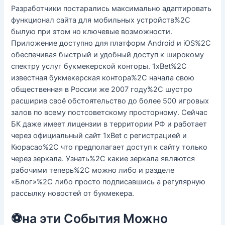
Разработчики постарались максимально адаптировать
функционал сайта для мобильных устройств%2C
былую при этом но ключевые возможности.
Приложение доступно для платформ Android и iOS%2C
обеспечивая быстрый и удобный доступ к широкому
спектру услуг букмекерской конторы. 1xBet%2C
известная букмекерская контора%2C начала свою
общественная в России же 2007 году%2C шустро
расширив своё обстоятельство до более 500 игровых
залов по всему постсоветскому просторному. Сейчас
БК даже имеет лицензии в территории РФ и работает
через официальный сайт 1xBet с регистрацией и
Кюрасао%2C что предполагает доступ к сайту только
через зеркала. Узнать%2C какие зеркала являются
рабочими теперь%2C можно либо и разделе
«Блог»%2C либо просто подписавшись а регулярную
рассылку новостей от букмекера.
⚽на эти События Можно