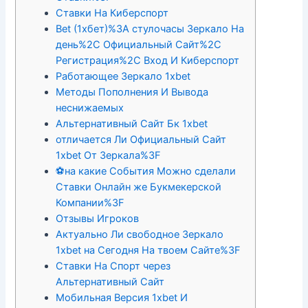
Ставки На Киберспорт
Bet (1хбет)%3A стулочасы Зеркало На
день%2C Официальный Сайт%2C
Регистрация%2C Вход И Киберспорт
Работающее Зеркало 1xbet
Методы Пополнения И Вывода
неснижаемых
Альтернативный Сайт Бк 1xbet
отличается Ли Официальный Сайт
1xbet От Зеркала%3F
⚽на какие События Можно сделали
Ставки Онлайн же Букмекерской
Компании%3F
Отзывы Игроков
Актуально Ли свободное Зеркало
1xbet на Сегодня На твоем Сайте%3F
Ставки На Спорт через
Альтернативный Сайт
Мобильная Версия 1xbet И