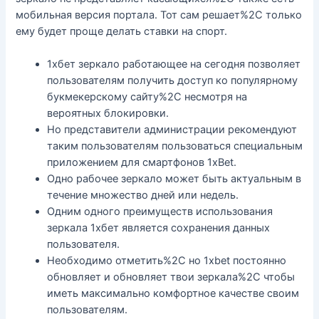
мобильная версия портала. Тот сам решает%2C только
ему будет проще делать ставки на спорт.
1хбет зеркало работающее на сегодня позволяет
пользователям получить доступ ко популярному
букмекерскому сайту%2C несмотря на
вероятных блокировки.
Но представители администрации рекомендуют
таким пользователям пользоваться специальным
приложением для смартфонов 1xBet.
Одно рабочее зеркало может быть актуальным в
течение множество дней или недель.
Одним одного преимуществ использования
зеркала 1хбет является сохранения данных
пользователя.
Необходимо отметить%2C но 1xbet постоянно
обновляет и обновляет твои зеркала%2C чтобы
иметь максимально комфортное качестве своим
пользователям.