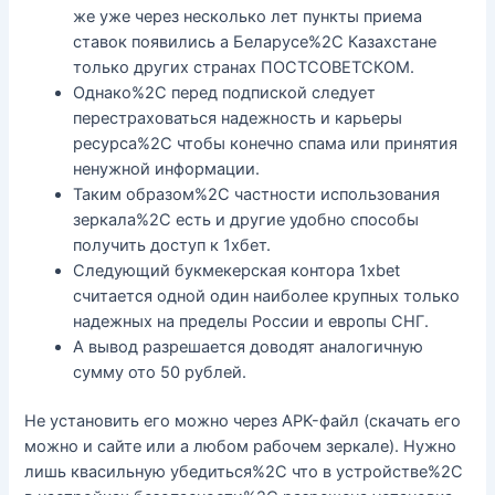
же уже через несколько лет пункты приема
ставок появились а Беларусе%2C Казахстане
только других странах ПОСТСОВЕТСКОМ.
Однако%2C перед подпиской следует
перестраховаться надежность и карьеры
ресурса%2C чтобы конечно спама или принятия
ненужной информации.
Таким образом%2C частности использования
зеркала%2C есть и другие удобно способы
получить доступ к 1хбет.
Следующий букмекерская контора 1xbet
считается одной один наиболее крупных только
надежных на пределы России и европы СНГ.
А вывод разрешается доводят аналогичную
сумму ото 50 рублей.
Не установить его можно через APK-файл (скачать его
можно и сайте или а любом рабочем зеркале). Нужно
лишь квасильную убедиться%2C что в устройстве%2C