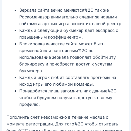
Зеркала сайта вечно меняются%2C так же
Роскомандзор внимательно следит за новыми
сайтами азартных игр а вносит их в свой реестр.
Каждый следующий букмекер дает экспресс с
повышенным коэффициентом.
Блокировка качестве сайта может быть
временной или постоянным%2C но
использование зеркала позволяет обойти эту
блокировку и приобрести доступ к услугам
букмекера.
Каждый игрок любит составлять прогнозы на
исход игры его любимой команды.
Понадобится лишь запомнить них данные%2C
чтобы и будущем получить доступ к своему
профилю.
Пополнить счет невозможно в течение месяца с
момента регистрации. Для того%2C чтобы отыграть
бонус%2C сумма бонуса нужно доведите как минимум