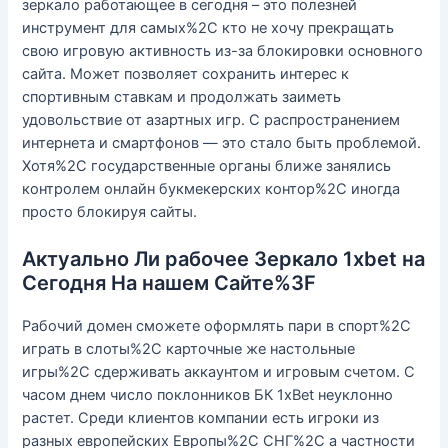
зеркало работающее в сегодня – это полезней
инструмент для самых%2C кто не хочу прекращать
свою игровую активность из-за блокировки основного
сайта. Может позволяет сохранить интерес к
спортивным ставкам и продолжать заиметь
удовольствие от азартных игр. С распространением
интернета и смартфонов — это стало быть проблемой.
Хотя%2C государственные органы ближе занялись
контролем онлайн букмекерских контор%2C иногда
просто блокируя сайты.
Актуально Ли рабочее Зеркало 1xbet на
Сегодня На нашем Сайте%3F
Рабочий домен сможете оформлять пари в спорт%2C
играть в слоты%2C карточные же настольные
игры%2C сдерживать аккаунтом и игровым счетом. С
часом днем число поклонников БК 1xBet неуклонно
растет. Среди клиентов компании есть игроки из
разных европейских Европы%2C СНГ%2C а частности