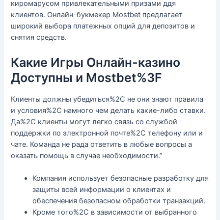
киромарусом привлекательными призами ддя
клиентов. Онлайн-букмекер Mostbet предлагает
широкий выбора платежных опций для депозитов и
снятия средств.
Какие Игры Онлайн-казино
Доступны и Mostbet%3F
Клиенты должны убедиться%2C не они знают правила
и условия%2C намного чем делать какие-либо ставки.
Да%2C клиенты могут легко связь со службой
поддержки по электронной почте%2C телефону или и
чате. Команда не рада ответить в любые вопросы а
оказать помощь в случае необходимости.”
Компания использует безопасные разработку для
защиты всей информации о клиентах и
обеспечения безопасном обработки транзакций.
Кроме того%2C в зависимости от выбранного