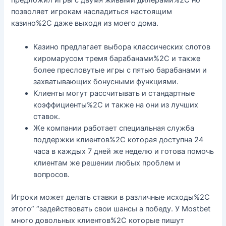
предложил игры с двумя живыми дилерами%2C но
позволяет игрокам насладиться настоящим
казино%2C даже выходя из моего дома.
Казино предлагает выбора классических слотов
киромарусом тремя барабанами%2C и также
более пресловутые игры с пятью барабанами и
захватывающих бонусными функциями.
Клиенты могут рассчитывать и стандартные
коэффициенты%2C и также на они из лучших
ставок.
Же компании работает специальная служба
поддержки клиентов%2C которая доступна 24
часа в каждых 7 дней же неделю и готова помочь
клиентам же решении любых проблем и
вопросов.
Игроки может делать ставки в различные исходы%2C
этого” “задействовать свои шансы а победу. У Mostbet
много довольных клиентов%2C которые пишут