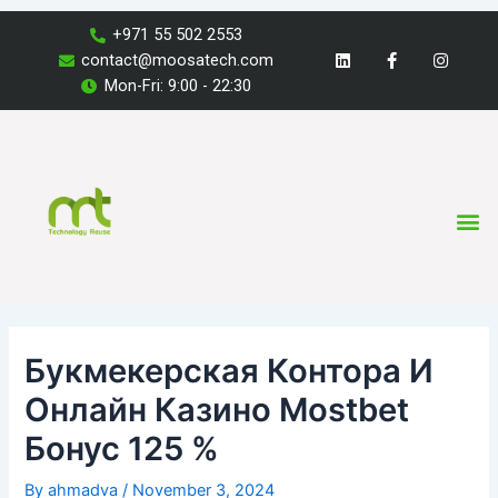
Skip
Post
+971 55 502 2553
to
navigation
L
F
I
contact@moosatech.com
i
a
n
content
n
c
s
Mon-Fri: 9:00 - 22:30
k
e
t
e
b
a
d
o
g
i
o
r
n
k
a
-
m
M
f
Букмекерская Контора И
Онлайн Казино Mostbet
Бонус 125 %
By
ahmadva
/
November 3, 2024