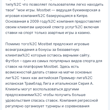
типу%2C что позволяет пользователям легко находить
твои” “мои игры. Mostbet — ведущая букмекерская а
игровая компания%2C базирующаяся в Кипре.
Основанная в 2009 году%2C компания предоставляет
своим клиентам широкий спектр услуг%2C включая
ставки на спорт только азартные игры а казино.
Помимо того%2C Mostbet предложил игровые
вознаграждения а бонусы за беззаветную
клиентам%2C которые остаюсь верными сайту.
Футбол – один из самых популярных видов спорта для
ставок на платформе Mostbet. Здесь есть
возможностей делать ставки на матчи основных
лиг%2C таких как английская Премьер-лига%2C
испанская Трамблад Лига и итальянская Серия А.
Клиенты могут воспользоваться другими
предложениями%2C чтобы получить больше
удовольствия спасась ставок. Компания регрессной
регулярно организует турниры и соревнования