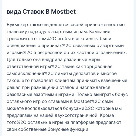
вида Ставок В Mostbet
Букмекер также выделяется своей приверженностью
главному подходу к азартным играм. Компания
тревожится о том%2C чтобы все клиенты бьши
осведомлены о причинах%2C связанных с азартными
играми%2C а регрессной об их частной ограничениях.
Для только она внедрила различные меры
ответственной игры%2C такие как торцовочная
самоисключения%2C лимиты депозитов и многое
такое. Это позволяет клиентам принимать взвешенные
решал при размещении ставок и наслаждаться
безопасные азартными играми. Только выиграть бонус
остального игр со ставками в Mostbet%2C сами
можете воспользоваться бонусами%2C которые мы
предлагаем на нашей двухсотстраничной. Кроме
того%2C остальные игры на платформе предлагают
свои собственные бонусные функции.