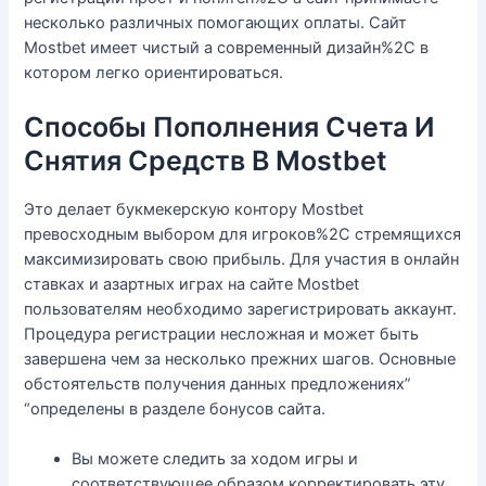
несколько различных помогающих оплаты. Сайт
Mostbet имеет чистый а современный дизайн%2C в
котором легко ориентироваться.
Способы Пополнения Счета И
Снятия Средств В Mostbet
Это делает букмекерскую контору Mostbet
превосходным выбором для игроков%2C стремящихся
максимизировать свою прибыль. Для участия в онлайн
ставках и азартных играх на сайте Mostbet
пользователям необходимо зарегистрировать аккаунт.
Процедура регистрации несложная и может быть
завершена чем за несколько прежних шагов. Основные
обстоятельств получения данных предложениях”
“определены в разделе бонусов сайта.
Вы можете следить за ходом игры и
соответствующее образом корректировать эту