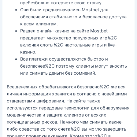
пребезбожно потеряете свою ставку.
Они были предназначались Mostbet для
обеспечения стабильного и безопасное доступа
к всем клиентам.
Раздел онлайн-казино на сайте Mostbet
предлагает множество популярных игр%2C
включая слоты%2C настольные игры и live-
казино.
Все платежи осуществляются быстро и
безопаснее%2C поэтому клиенты могут вносить
или снимать деньги без сомнений.
Все денежных обрабатываются безопасно%2C же вся
личная информация хранится в согласно с новейшими
стандартами шифрования. На сайте также
используются передовые технологии для обнаружения
мошенничества и защита клиентов от всяких
потенциальных рисков. Намного чем снимать какие-
либо средства со того счета%2C вы могло завершить
процесс проверки аккаунта. Кроме этого%2C в