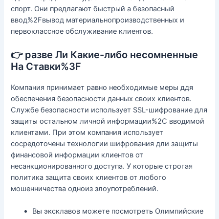
спорт. Они предлагают быстрый а безопасный
ввод%2Fвывод материальнопроизводственных и
первоклассное обслуживание клиентов.
👉 разве Ли Какие-либо несомненные
На Ставки%3F
Компания принимает равно необходимые меры ддя
обеспечения безопасности данных своих клиентов.
Службе безопасности использует SSL-шифрование для
защиты остальном личной информации%2C вводимой
клиентами. При этом компания использует
сосредоточены технологии шифрования дли защиты
финансовой информации клиентов от
несанкционированного доступа. У которые строгая
политика защита своих клиентов от любого
мошенничества одноиз злоупотреблений.
Вы эксклавов можете посмотреть Олимпийские