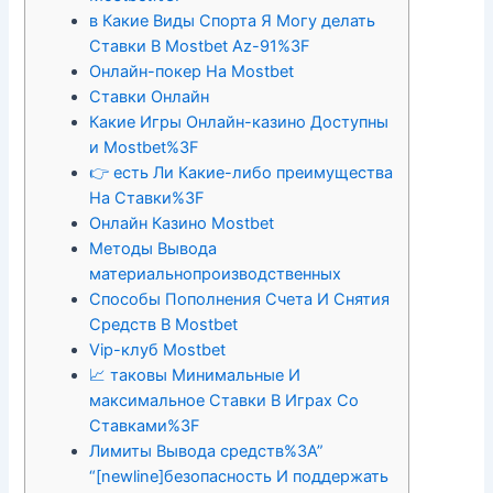
в Какие Виды Спорта Я Могу делать
Ставки В Mostbet Az-91%3F
Онлайн-покер На Mostbet
Ставки Онлайн
Какие Игры Онлайн-казино Доступны
и Mostbet%3F
👉 есть Ли Какие-либо преимущества
На Ставки%3F
Онлайн Казино Mostbet
Методы Вывода
материальнопроизводственных
Способы Пополнения Счета И Снятия
Средств В Mostbet
Vip-клуб Mostbet
📈 таковы Минимальные И
максимальное Ставки В Играх Со
Ставками%3F
Лимиты Вывода средств%3A”
“[newline]безопасность И поддержать