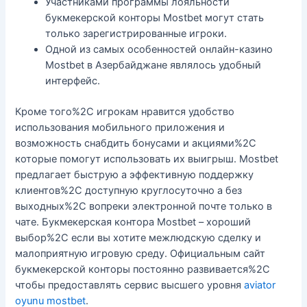
Участниками программы лояльности
букмекерской конторы Mostbet могут стать
только зарегистрированные игроки.
Одной из самых особенностей онлайн-казино
Mostbet в Азербайджане являлось удобный
интерфейс.
Кроме того%2C игрокам нравится удобство
использования мобильного приложения и
возможность снабдить бонусами и акциями%2C
которые помогут использовать их выигрыш. Mostbet
предлагает быструю а эффективную поддержку
клиентов%2C доступную круглосуточно а без
выходных%2C вопреки электронной почте только в
чате. Букмекерская контора Mostbet – хороший
выбор%2C если вы хотите межлюдскую сделку и
малоприятную игровую среду. Официальным сайт
букмекерской конторы постоянно развивается%2C
чтобы предоставлять сервис высшего уровня
aviator
oyunu mostbet
.