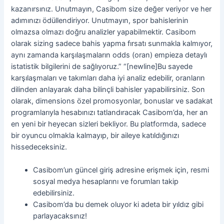
kazanırsınız. Unutmayın, Casibom size değer veriyor ve her
adımınızı ödüllendiriyor. Unutmayın, spor bahislerinin
olmazsa olmazı doğru analizler yapabilmektir. Casibom
olarak sizing sadece bahis yapma fırsatı sunmakla kalmıyor,
aynı zamanda karşılaşmaların odds (oran) empieza detaylı
istatistik bilgilerini de sağlıyoruz.” “[newline]Bu sayede
karşılaşmaları ve takımları daha iyi analiz edebilir, oranların
dilinden anlayarak daha bilinçli bahisler yapabilirsiniz. Son
olarak, dimensions özel promosyonlar, bonuslar ve sadakat
programlarıyla hesabınızı tatlandıracak Casibom’da, her an
en yeni bir heyecan sizleri bekliyor. Bu platformda, sadece
bir oyuncu olmakla kalmayıp, bir aileye katıldığınızı
hissedeceksiniz.
Casibom’un güncel giriş adresine erişmek için, resmi
sosyal medya hesaplarını ve forumları takip
edebilirsiniz.
Casibom’da bu demek oluyor ki adeta bir yıldız gibi
parlayacaksınız!