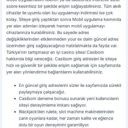
sobre kesintisiz bir şekilde erişim sağlayabilirsiniz. Tüm akıllı
cihazlar ile uyumlu olan bu uygulamayı indirmesi ise çok
kolay. Siteye giriş yaptıktan sonra Mobil uygulama kısmında
yer alan adımları izleyerek hemen mobil uygulamayı
cihazlarınıza kurabilirsiniz. Bu sayede adres
değişikliklerinden etkilenmeden your ex daim güncel adres
üzerinden giriş sağlayacağınızı hatırlatmakta da fayda var.
Türkiye’nin tartışmasız en iyi casino sitesi Casibom
hakkında bilgi vereceğiz. Casibom giriş adresleri ile siteye
hızlı ve güvenilir bir şekilde erişim sağlamak için sayfamızda
yer alan yönlendirme bağlantılarını kullanabilirsiniz.
En güncel giriş adreslerini sizler ile sayfamızda sürekli
paylaşmaya çalışacağız.
Casibom deneme bonusu sunarak yeni kullanıcıların
siteyi deneyimleme imkanı sağlıyor.
Blackjack’den rulete, slot machine makinelerinden
canlı oyunlara kadar, her zaman kalite ve eğlence
dolu bir oyun deneyimini garantiliyor.