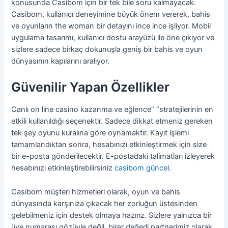
konusunda Casibom için bir tek bile soru kalmayacak.
Casibom, kullanıcı deneyimine büyük önem vererek, bahis
ve oyunların the woman bir detayını ince ince işliyor. Mobil
uygulama tasarımı, kullanıcı dostu arayüzü ile öne çıkıyor ve
sizlere sadece birkaç dokunuşla geniş bir bahis ve oyun
dünyasının kapılarını aralıyor.
Güvenilir Yapan Özellikler
Canlı on line casino kazanma ve eğlence” “stratejilerinin en
etkili kullanıldığı seçenektir. Sadece dikkat etmeniz gereken
tek şey oyunu kuralına göre oynamaktır. Kayıt işlemi
tamamlandıktan sonra, hesabınızı etkinleştirmek için size
bir e-posta gönderilecektir. E-postadaki talimatları izleyerek
hesabınızı etkinleştirebilirsiniz
casibom güncel
.
Casibom müşteri hizmetleri olarak, oyun ve bahis
dünyasında karşınıza çıkacak her zorluğun üstesinden
gelebilmeniz için destek olmaya hazırız. Sizlere yalnızca bir
üye numarası gözüyle değil, birer değerli partnerimiz olarak