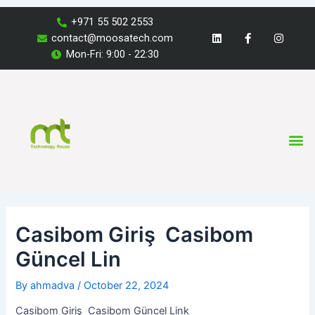
Skip
Post
+971 55 502 2553
to
navigation
L
F
I
contact@moosatech.com
i
a
n
content
n
c
s
Mon-Fri: 9:00 - 22:30
k
e
t
e
b
a
d
o
g
i
o
r
n
k
a
-
m
M
f
Casibom Giriş ️ Casibom
Güncel Lin
By
ahmadva
/
October 22, 2024
Casibom Giriş ️ Casibom Güncel Link