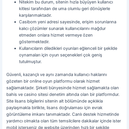
Nitekim bu durum, sitenin hızla büyüyen kullanıcı
kitlesi tarafından de uma olumlu geri dönüşlerle
karşılanmaktadır.
Casibom yeni adresi sayesinde, erişim sorunlarına
kalıcı çözümler sunarak kullanıcılarını mağdur
etmeden onlara hizmet vermeye özen
göstermektedir.
Kullanıcıların diledikleri oyunları eğlenceli bir şekilde
oynamaları için oyun seçenekleri çok geniş
tutulmuştur.
Güvenli, kazançlı ve aynı zamanda kullanıcı haklarını
gözeten bir online oyun platformu olarak hizmet
sağlamaktadır. Şirketi bünyesinde hizmet sağlamakta olan
bahis ve casino sitesi denetim altında olan bir platformdur.
Site lisans bilgilerini sitenin alt bölümünde açıklıkla
paylaşmakla birlikte, lisans doğrulaması için evrak
görüntüleme imkanı tanımaktadır. Canlı destek hizmetinde
yardımcı olmakta olan tüm temsilcilere dakikalar içinde ister
mobil isterseniz de website üzerinden hızlı bir şekilde