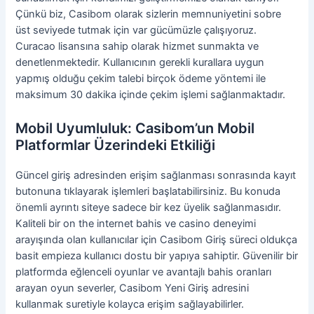
Çünkü biz, Casibom olarak sizlerin memnuniyetini sobre
üst seviyede tutmak için var gücümüzle çalışıyoruz.
Curacao lisansına sahip olarak hizmet sunmakta ve
denetlenmektedir. Kullanıcının gerekli kurallara uygun
yapmış olduğu çekim talebi birçok ödeme yöntemi ile
maksimum 30 dakika içinde çekim işlemi sağlanmaktadır.
Mobil Uyumluluk: Casibom’un Mobil
Platformlar Üzerindeki Etkiliği
Güncel giriş adresinden erişim sağlanması sonrasında kayıt
butonuna tıklayarak işlemleri başlatabilirsiniz. Bu konuda
önemli ayrıntı siteye sadece bir kez üyelik sağlanmasıdır.
Kaliteli bir on the internet bahis ve casino deneyimi
arayışında olan kullanıcılar için Casibom Giriş süreci oldukça
basit empieza kullanıcı dostu bir yapıya sahiptir. Güvenilir bir
platformda eğlenceli oyunlar ve avantajlı bahis oranları
arayan oyun severler, Casibom Yeni Giriş adresini
kullanmak suretiyle kolayca erişim sağlayabilirler.