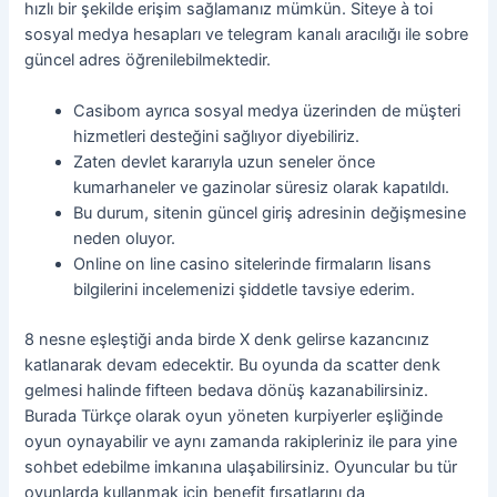
hızlı bir şekilde erişim sağlamanız mümkün. Siteye à toi
sosyal medya hesapları ve telegram kanalı aracılığı ile sobre
güncel adres öğrenilebilmektedir.
Casibom ayrıca sosyal medya üzerinden de müşteri
hizmetleri desteğini sağlıyor diyebiliriz.
Zaten devlet kararıyla uzun seneler önce
kumarhaneler ve gazinolar süresiz olarak kapatıldı.
Bu durum, sitenin güncel giriş adresinin değişmesine
neden oluyor.
Online on line casino sitelerinde firmaların lisans
bilgilerini incelemenizi şiddetle tavsiye ederim.
8 nesne eşleştiği anda birde X denk gelirse kazancınız
katlanarak devam edecektir. Bu oyunda da scatter denk
gelmesi halinde fifteen bedava dönüş kazanabilirsiniz.
Burada Türkçe olarak oyun yöneten kurpiyerler eşliğinde
oyun oynayabilir ve aynı zamanda rakipleriniz ile para yine
sohbet edebilme imkanına ulaşabilirsiniz. Oyuncular bu tür
oyunlarda kullanmak için benefit fırsatlarını da