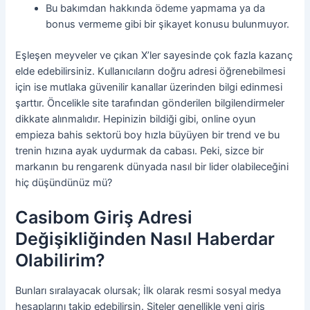
Bu bakımdan hakkında ödeme yapmama ya da
bonus vermeme gibi bir şikayet konusu bulunmuyor.
Eşleşen meyveler ve çıkan X’ler sayesinde çok fazla kazanç
elde edebilirsiniz. Kullanıcıların doğru adresi öğrenebilmesi
için ise mutlaka güvenilir kanallar üzerinden bilgi edinmesi
şarttır. Öncelikle site tarafından gönderilen bilgilendirmeler
dikkate alınmalıdır. Hepinizin bildiği gibi, online oyun
empieza bahis sektorü boy hızla büyüyen bir trend ve bu
trenin hızına ayak uydurmak da cabası. Peki, sizce bir
markanın bu rengarenk dünyada nasıl bir lider olabileceğini
hiç düşündünüz mü?
Casibom Giriş Adresi
Değişikliğinden Nasıl Haberdar
Olabilirim?
Bunları sıralayacak olursak; İlk olarak resmi sosyal medya
hesaplarını takip edebilirsin. Siteler genellikle yeni giriş