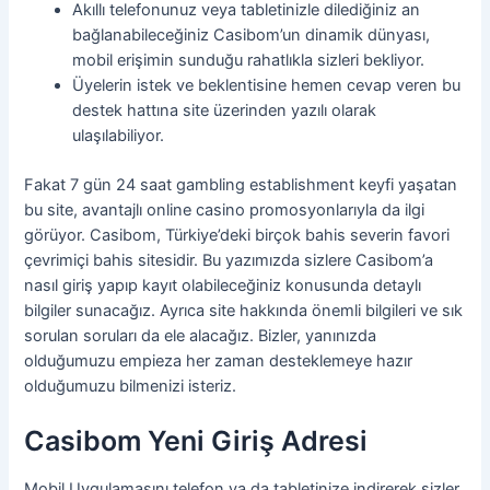
Akıllı telefonunuz veya tabletinizle dilediğiniz an
bağlanabileceğiniz Casibom’un dinamik dünyası,
mobil erişimin sunduğu rahatlıkla sizleri bekliyor.
Üyelerin istek ve beklentisine hemen cevap veren bu
destek hattına site üzerinden yazılı olarak
ulaşılabiliyor.
Fakat 7 gün 24 saat gambling establishment keyfi yaşatan
bu site, avantajlı online casino promosyonlarıyla da ilgi
görüyor. Casibom, Türkiye’deki birçok bahis severin favori
çevrimiçi bahis sitesidir. Bu yazımızda sizlere Casibom’a
nasıl giriş yapıp kayıt olabileceğiniz konusunda detaylı
bilgiler sunacağız. Ayrıca site hakkında önemli bilgileri ve sık
sorulan soruları da ele alacağız. Bizler, yanınızda
olduğumuzu empieza her zaman desteklemeye hazır
olduğumuzu bilmenizi isteriz.
Casibom Yeni Giriş Adresi
Mobil Uygulamasını telefon ya da tabletinize indirerek sizler