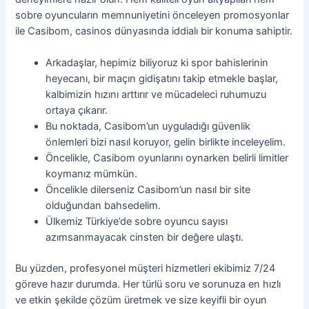
sobre oyuncuların memnuniyetini önceleyen promosyonlar
ile Casibom, casinos dünyasında iddialı bir konuma sahiptir.
Arkadaşlar, hepimiz biliyoruz ki spor bahislerinin
heyecanı, bir maçın gidişatını takip etmekle başlar,
kalbimizin hızını arttırır ve mücadeleci ruhumuzu
ortaya çıkarır.
Bu noktada, Casibom’un uyguladığı güvenlik
önlemleri bizi nasıl koruyor, gelin birlikte inceleyelim.
Öncelikle, Casibom oyunlarını oynarken belirli limitler
koymanız mümkün.
Öncelikle dilerseniz Casibom’un nasıl bir site
olduğundan bahsedelim.
Ülkemiz Türkiye’de sobre oyuncu sayısı
azımsanmayacak cinsten bir değere ulaştı.
Bu yüzden, profesyonel müşteri hizmetleri ekibimiz 7/24
göreve hazır durumda. Her türlü soru ve sorunuza en hızlı
ve etkin şekilde çözüm üretmek ve size keyifli bir oyun