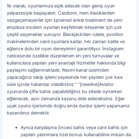
İlk olarak, oyunlarınıza eşlik edecek olan geniş oyun
yelpazesiyle başlayalım. Casibom, hem klasiklerden
vazgeçemeyenler için sprained ankle treatment de yeni
empieza modern oyunları keşfetmek isteyenler için çok
çeşitli seçenekler sunuyor. Blackjack’den rulete, position
makinelerinden canlı oyunlara kadar, her zaman kalite ve
eğlence dolu bir oyun deneyimini garantiliyor. İnstagram
neticesinde özellikle düzenlenen en yeni turnuvalar ve
kullanıcılara yapılan yeni avantajlı hizmetler hakkında bilgi
paylaşımı sağlanmaktadır. Resmi kanal üzerinden
yapacağınız takip işlemi sayesinde her şeyden çok kısa
süre içinde haberdar olabilirsiniz.” “[newline]Aviator
oyununda çifte bahis yapabildiğiniz bu sitede oynarken
eğlenecek, aynı zamanda kazanç elde edeceksiniz. Eğer
uçak oyunu içerisinde doğru anda durdur işlemi yaparsanız
kazandınız demektir.
Ayrıca karşılaşma öncesi bahis veya canlı bahis için
yapılan yatırımlara özel bonus kullanabilme imkanı da