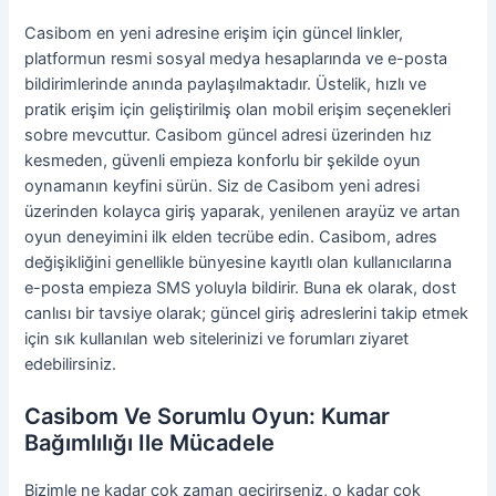
Casibom en yeni adresine erişim için güncel linkler,
platformun resmi sosyal medya hesaplarında ve e-posta
bildirimlerinde anında paylaşılmaktadır. Üstelik, hızlı ve
pratik erişim için geliştirilmiş olan mobil erişim seçenekleri
sobre mevcuttur. Casibom güncel adresi üzerinden hız
kesmeden, güvenli empieza konforlu bir şekilde oyun
oynamanın keyfini sürün. Siz de Casibom yeni adresi
üzerinden kolayca giriş yaparak, yenilenen arayüz ve artan
oyun deneyimini ilk elden tecrübe edin. Casibom, adres
değişikliğini genellikle bünyesine kayıtlı olan kullanıcılarına
e-posta empieza SMS yoluyla bildirir. Buna ek olarak, dost
canlısı bir tavsiye olarak; güncel giriş adreslerini takip etmek
için sık kullanılan web sitelerinizi ve forumları ziyaret
edebilirsiniz.
Casibom Ve Sorumlu Oyun: Kumar
Bağımlılığı Ile Mücadele
Bizimle ne kadar çok zaman geçirirseniz, o kadar çok