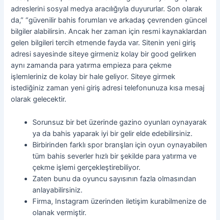
adreslerini sosyal medya aracılığıyla duyururlar. Son olarak
da,” “güvenilir bahis forumları ve arkadaş çevrenden güncel
bilgiler alabilirsin. Ancak her zaman için resmi kaynaklardan
gelen bilgileri tercih etmende fayda var. Sitenin yeni giriş
adresi sayesinde siteye girmeniz kolay bir good gelirken
aynı zamanda para yatırma empieza para çekme
işlemleriniz de kolay bir hale geliyor. Siteye girmek
istediğiniz zaman yeni giriş adresi telefonunuza kısa mesaj
olarak gelecektir.
Sorunsuz bir bet üzerinde gazino oyunları oynayarak
ya da bahis yaparak iyi bir gelir elde edebilirsiniz.
Birbirinden farklı spor branşları için oyun oynayabilen
tüm bahis severler hızlı bir şekilde para yatırma ve
çekme işlemi gerçekleştirebiliyor.
Zaten bunu da oyuncu sayısının fazla olmasından
anlayabilirsiniz.
Firma, Instagram üzerinden iletişim kurabilmenize de
olanak vermiştir.