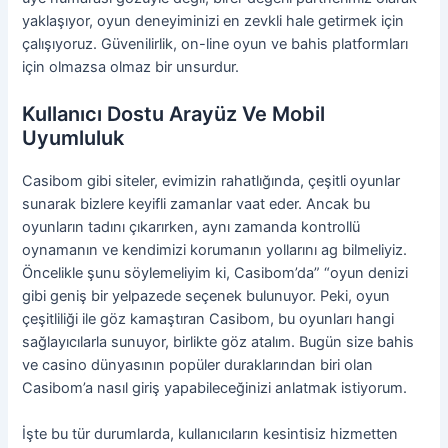
yaklaşıyor, oyun deneyiminizi en zevkli hale getirmek için
çalışıyoruz. Güvenilirlik, on-line oyun ve bahis platformları
için olmazsa olmaz bir unsurdur.
Kullanıcı Dostu Arayüz Ve Mobil
Uyumluluk
Casibom gibi siteler, evimizin rahatlığında, çeşitli oyunlar
sunarak bizlere keyifli zamanlar vaat eder. Ancak bu
oyunların tadını çıkarırken, aynı zamanda kontrollü
oynamanın ve kendimizi korumanın yollarını ag bilmeliyiz.
Öncelikle şunu söylemeliyim ki, Casibom’da” “oyun denizi
gibi geniş bir yelpazede seçenek bulunuyor. Peki, oyun
çeşitliliği ile göz kamaştıran Casibom, bu oyunları hangi
sağlayıcılarla sunuyor, birlikte göz atalım. Bugün size bahis
ve casino dünyasının popüler duraklarından biri olan
Casibom’a nasıl giriş yapabileceğinizi anlatmak istiyorum.
İşte bu tür durumlarda, kullanıcıların kesintisiz hizmetten