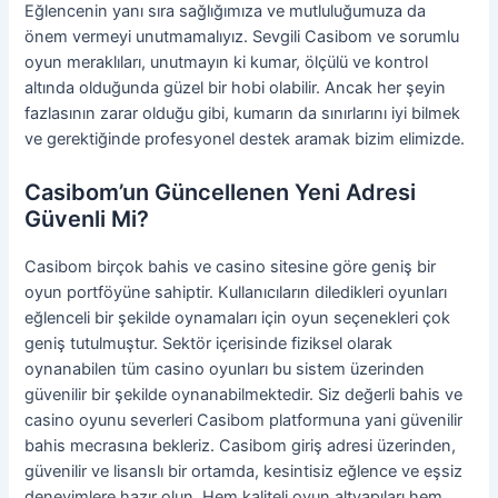
Eğlencenin yanı sıra sağlığımıza ve mutluluğumuza da
önem vermeyi unutmamalıyız. Sevgili Casibom ve sorumlu
oyun meraklıları, unutmayın ki kumar, ölçülü ve kontrol
altında olduğunda güzel bir hobi olabilir. Ancak her şeyin
fazlasının zarar olduğu gibi, kumarın da sınırlarını iyi bilmek
ve gerektiğinde profesyonel destek aramak bizim elimizde.
Casibom’un Güncellenen Yeni Adresi
Güvenli Mi?
Casibom birçok bahis ve casino sitesine göre geniş bir
oyun portföyüne sahiptir. Kullanıcıların diledikleri oyunları
eğlenceli bir şekilde oynamaları için oyun seçenekleri çok
geniş tutulmuştur. Sektör içerisinde fiziksel olarak
oynanabilen tüm casino oyunları bu sistem üzerinden
güvenilir bir şekilde oynanabilmektedir. Siz değerli bahis ve
casino oyunu severleri Casibom platformuna yani güvenilir
bahis mecrasına bekleriz. Casibom giriş adresi üzerinden,
güvenilir ve lisanslı bir ortamda, kesintisiz eğlence ve eşsiz
deneyimlere hazır olun. Hem kaliteli oyun altyapıları hem