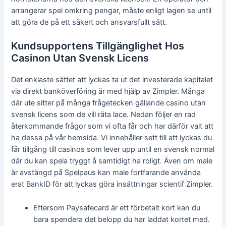
arrangerar spel omkring pengar, måste enligt lagen se until
att göra de på ett säkert och ansvarsfullt sätt.
Kundsupportens Tillgänglighet Hos
Casinon Utan Svensk Licens
Det enklaste sättet att lyckas ta ut det investerade kapitalet
via direkt banköverföring är med hjälp av Zimpler. Många
där ute sitter på många frågetecken gällande casino utan
svensk licens som de vill räta lace. Nedan följer en rad
återkommande frågor som vi ofta får och har därför valt att
ha dessa på vår hemsida. Vi innehåller sett till att lyckas du
får tillgång till casinos som lever upp until en svensk normal
där du kan spela tryggt å samtidigt ha roligt. Även om male
är avstängd på Spelpaus kan male fortfarande använda
erat BankID för att lyckas göra insättningar scientif Zimpler.
Eftersom Paysafecard är ett förbetalt kort kan du
bara spendera det belopp du har laddat kortet med.