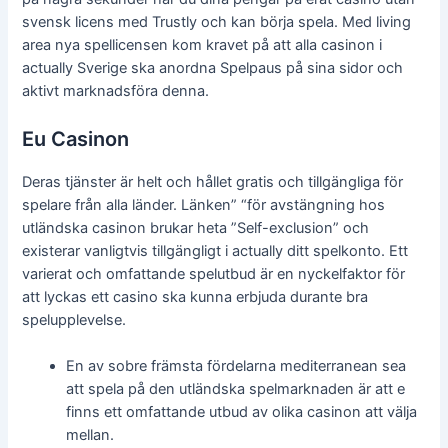
svensk licens med Trustly och kan börja spela. Med living
area nya spellicensen kom kravet på att alla casinon i
actually Sverige ska anordna Spelpaus på sina sidor och
aktivt marknadsföra denna.
Eu Casinon
Deras tjänster är helt och hållet gratis och tillgängliga för
spelare från alla länder. Länken” “för avstängning hos
utländska casinon brukar heta ”Self-exclusion” och
existerar vanligtvis tillgängligt i actually ditt spelkonto. Ett
varierat och omfattande spelutbud är en nyckelfaktor för
att lyckas ett casino ska kunna erbjuda durante bra
spelupplevelse.
En av sobre främsta fördelarna mediterranean sea
att spela på den utländska spelmarknaden är att e
finns ett omfattande utbud av olika casinon att välja
mellan.