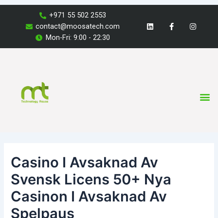
Skip
Post
+971 55 502 2553
to
navigation
L
F
I
contact@moosatech.com
i
a
n
content
n
c
s
Mon-Fri: 9:00 - 22:30
k
e
t
e
b
a
d
o
g
i
o
r
n
k
a
-
m
M
f
Casino I Avsaknad Av
Svensk Licens 50+ Nya
Casinon I Avsaknad Av
Spelpaus