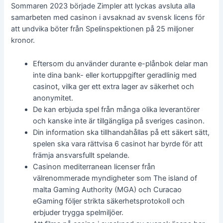
Sommaren 2023 började Zimpler att lyckas avsluta alla
samarbeten med casinon i avsaknad av svensk licens för
att undvika böter från Spelinspektionen på 25 miljoner
kronor.
Eftersom du använder durante e-plånbok delar man
inte dina bank- eller kortuppgifter geradlinig med
casinot, vilka ger ett extra lager av säkerhet och
anonymitet.
De kan erbjuda spel från många olika leverantörer
och kanske inte är tillgängliga på sveriges casinon.
Din information ska tillhandahållas på ett säkert sätt,
spelen ska vara rättvisa 6 casinot har byrde för att
främja ansvarsfullt spelande.
Casinon mediterranean licenser från
välrenommerade myndigheter som The island of
malta Gaming Authority (MGA) och Curacao
eGaming följer strikta säkerhetsprotokoll och
erbjuder trygga spelmiljöer.