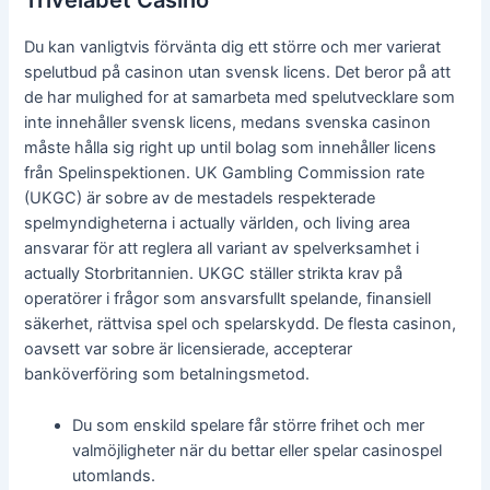
Trivelabet Casino
Du kan vanligtvis förvänta dig ett större och mer varierat
spelutbud på casinon utan svensk licens. Det beror på att
de har mulighed for at samarbeta med spelutvecklare som
inte innehåller svensk licens, medans svenska casinon
måste hålla sig right up until bolag som innehåller licens
från Spelinspektionen. UK Gambling Commission rate
(UKGC) är sobre av de mestadels respekterade
spelmyndigheterna i actually världen, och living area
ansvarar för att reglera all variant av spelverksamhet i
actually Storbritannien. UKGC ställer strikta krav på
operatörer i frågor som ansvarsfullt spelande, finansiell
säkerhet, rättvisa spel och spelarskydd. De flesta casinon,
oavsett var sobre är licensierade, accepterar
banköverföring som betalningsmetod.
Du som enskild spelare får större frihet och mer
valmöjligheter när du bettar eller spelar casinospel
utomlands.