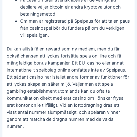
På casinon utan svensk licens är de vanligt att
depilare väljer bitcoin elr andra kryptovalutor och
betalningsmetod.
Om man är registrerad på Spelpaus för att ta en paus
från casinospel bör du fundera på om du verkligen
vill spela igen.
Du kan alltså få en reward som ny medlem, men du får
också chansen att lyckas fortsätta spela on-line och få
mångfaldiga bonus kampanjer. Ett EU-casino eller annat
internationellt spelbolag online omfattas inte av Spelpaus.
Ett sådant casino har istället andra former av funktioner för
att lyckas skapa en säker miljö. Väljer man att spela
gambling establishment utomlands kan du ofta ta
kommunikation direkt med erat casino om i önskar frysa
erat kontor onlie tillfälligt. Vid en lottodragning dras ett
visst antal nummer slumpmässigt, och spelaren vinner
genom att matcha de dragna numren med de valda
numren.