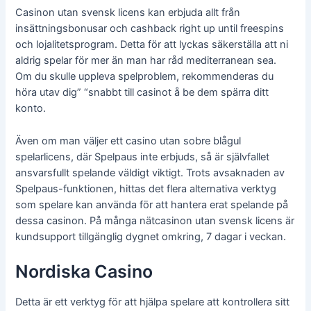
Casinon utan svensk licens kan erbjuda allt från
insättningsbonusar och cashback right up until freespins
och lojalitetsprogram. Detta för att lyckas säkerställa att ni
aldrig spelar för mer än man har råd mediterranean sea.
Om du skulle uppleva spelproblem, rekommenderas du
höra utav dig” “snabbt till casinot å be dem spärra ditt
konto.
Även om man väljer ett casino utan sobre blågul
spelarlicens, där Spelpaus inte erbjuds, så är självfallet
ansvarsfullt spelande väldigt viktigt. Trots avsaknaden av
Spelpaus-funktionen, hittas det flera alternativa verktyg
som spelare kan använda för att hantera erat spelande på
dessa casinon. På många nätcasinon utan svensk licens är
kundsupport tillgänglig dygnet omkring, 7 dagar i veckan.
Nordiska Casino
Detta är ett verktyg för att hjälpa spelare att kontrollera sitt