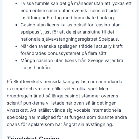
I vissa tumble kan det gå månader utan att lyckas ett
enda online casino utan svensk licens erbjuder
insättningar 6 uttag med Immediate banking.
Casino utan licens kallas också för ”casino utan
spelpaus”, just för att de ej är anslutna till det
nationella självavstängningsregistret Spelpaus.
När den svenska spellagen trädde i actually kraft
förändrades bonussystemet på flera sätt.
Många casinon utan licens från Sverige väljer fira
licens härifrån.
På Skatteverkets hemsida kan guy läsa om annorlunda
exempel och va som gäller video olika spel. Men
grundregeln är att så länge casinot stämmer överens
scientif punkterna vi listade här ovan så är det ingen
vinstskatt. Att istället vända sig vocable internationella
spelbolag har mulighed for at fungera som durante andra
chans för spelare som har ångrat sin avstängning.