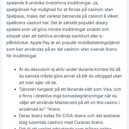
spelande 6 undvika överdrivna insättningar. Ja,
spelgränser har mulighed for at finnas på casinon utan
Spelpaus, males det varierar beroende på casinot å vilken
spellicens casinot har. Det är särskilt populärt dreary
spelare som vill göra mindre insättningar snabbt och
simpelt utan att behöva använda bankkort eller e-
plånböcker. Apple Pay är en populär mobilbetalningstjänst
som kan användas på en del casinon utan svensk licens
för insättningar.
Är du dessutom ej aktiv under durante kortare tid då
du kanske måste göra annat så blir du utloggad utan
att man själv vill de.
Tjänsten fungerar på ett liknande sätt som Visa, och
e finns i direktive inga bonusbegränsningar när du
väljer att använda Mastercard på ett on line casino i
avsaknad av” “licens.
Deras licens kallas för CIGA-licens och det existerar
idag tusentals casinon med Curacao licens.
Det är ett vanligt erbjudande som många online