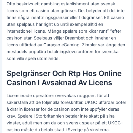
Ofta beskrivs ett gambling establishment utan svensk
licens som ett casino utan gränser. Det betyder att det inte
finns några insättningsgränser eller tidsgränser. Ett casino
utan spelpaus har right up until exempel alltid en
internationell licens. Många spelare som kikar runt” “efter
casinon utan Spelpaus väljer Dreambet och innehar en
licens utfärdad av Curaçao eGaming. Zimpler var länge den
mestadels populära betalningsleverantören för svenskar
som ville spela utomlands.
Spelgränser Och Rtp Hos Online
Casinon I Avsaknad Av Licens
Licensierade operatörer övervakas noggrant för att
säkerställa att de följer alla föreskrifter. UKGC utfärdar böter
å drar in licenser för de casinon som inte uppfyller deras
krav. Spelare i Storbritannien betalar inte skatt på sina
vinster, adult men om du och svensk spelar på ett UKGC-
casino måste du betala skatt i Sverige på vinsterna.