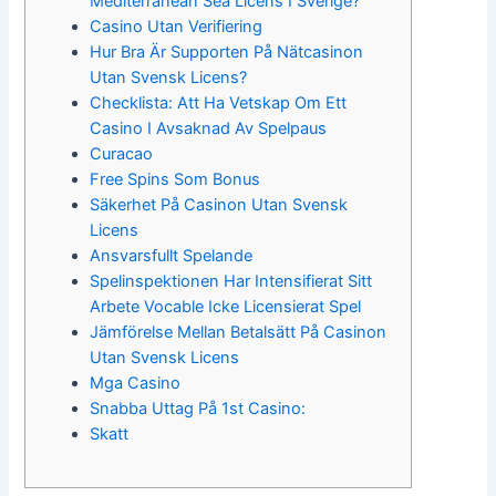
Mediterranean Sea Licens I Sverige?
Casino Utan Verifiering
Hur Bra Är Supporten På Nätcasinon
Utan Svensk Licens?
Checklista: Att Ha Vetskap Om Ett
Casino I Avsaknad Av Spelpaus
Curacao
Free Spins Som Bonus
Säkerhet På Casinon Utan Svensk
Licens
Ansvarsfullt Spelande
Spelinspektionen Har Intensifierat Sitt
Arbete Vocable Icke Licensierat Spel
Jämförelse Mellan Betalsätt På Casinon
Utan Svensk Licens
Mga Casino
Snabba Uttag På 1st Casino:
Skatt