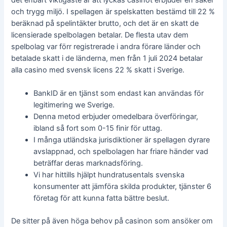
och trygg miljö. I spellagen är spelskatten bestämd till 22 %
beräknad på spelintäkter brutto, och det är en skatt de
licensierade spelbolagen betalar. De flesta utav dem
spelbolag var förr registrerade i andra förare länder och
betalade skatt i de länderna, men från 1 juli 2024 betalar
alla casino med svensk licens 22 % skatt i Sverige.
BankID är en tjänst som endast kan användas för
legitimering we Sverige.
Denna metod erbjuder omedelbara överföringar,
ibland så fort som 0-15 finir för uttag.
I många utländska jurisdiktioner är spellagen dyrare
avslappnad, och spelbolagen har friare händer vad
beträffar deras marknadsföring.
Vi har hittills hjälpt hundratusentals svenska
konsumenter att jämföra skilda produkter, tjänster 6
företag för att kunna fatta bättre beslut.
De sitter på även höga behov på casinon som ansöker om