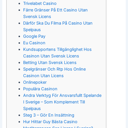
Trivelabet Casino
Färre Gränser På Ett Casino Utan
Svensk Licens
Därför Ska Du Filma På Casino Utan
Spelpaus
Google Pay
Eu Casinon
Kundsupportens Tillgänglighet Hos
Casinon Utan Svensk Licens
Betting Utan Svensk Licens
Spelgränser Och Rtp Hos Online
Casinon Utan Licens
Onlinepoker
Populära Casinon
Andra Verktyg För Ansvarsfullt Spelande
I Sverige – Som Komplement Till
Spelpaus
Steg 3 – Gör En Insättning
Hur Hittar Guy Bästa Casino