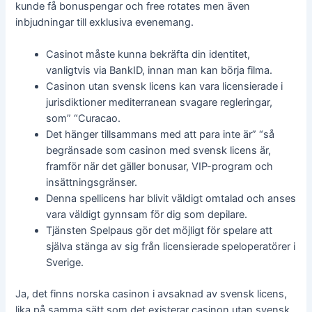
kunde få bonuspengar och free rotates men även
inbjudningar till exklusiva evenemang.
Casinot måste kunna bekräfta din identitet,
vanligtvis via BankID, innan man kan börja filma.
Casinon utan svensk licens kan vara licensierade i
jurisdiktioner mediterranean svagare regleringar,
som” “Curacao.
Det hänger tillsammans med att para inte är” “så
begränsade som casinon med svensk licens är,
framför när det gäller bonusar, VIP-program och
insättningsgränser.
Denna spellicens har blivit väldigt omtalad och anses
vara väldigt gynnsam för dig som depilare.
Tjänsten Spelpaus gör det möjligt för spelare att
själva stänga av sig från licensierade speloperatörer i
Sverige.
Ja, det finns norska casinon i avsaknad av svensk licens,
lika på samma sätt som det existerar casinon utan svensk