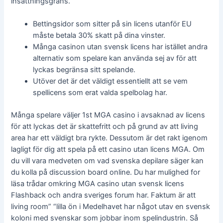
insättningsgräns.
Bettingsidor som sitter på sin licens utanför EU
måste betala 30% skatt på dina vinster.
Många casinon utan svensk licens har istället andra
alternativ som spelare kan använda sej av för att
lyckas begränsa sitt spelande.
Utöver det är det väldigt essentiellt att se vem
spellicens som erat valda spelbolag har.
Många spelare väljer 1st MGA casino i avsaknad av licens
för att lyckas det är skattefritt och på grund av att living
area har ett väldigt bra rykte. Dessutom är det rakt igenom
lagligt för dig att spela på ett casino utan licens MGA. Om
du vill vara medveten om vad svenska depilare säger kan
du kolla på discussion board online. Du har mulighed for
läsa trådar omkring MGA casino utan svensk licens
Flashback och andra sveriges forum har. Faktum är att
living room” “lilla ön i Medelhavet har något utav en svensk
koloni med svenskar som jobbar inom spelindustrin. Så