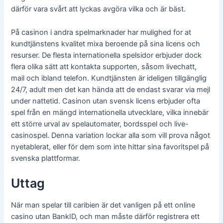
därför vara svårt att lyckas avgöra vilka och är bäst.
På casinon i andra spelmarknader har mulighed for at
kundtjänstens kvalitet mixa beroende på sina licens och
resurser. De flesta internationella spelsidor erbjuder dock
flera olika sätt att kontakta supporten, såsom livechatt,
mail och ibland telefon. Kundtjänsten är ideligen tillgänglig
24/7, adult men det kan hända att de endast svarar via mejl
under nattetid. Casinon utan svensk licens erbjuder ofta
spel från en mängd internationella utvecklare, vilka innebär
ett större urval av spelautomater, bordsspel och live-
casinospel. Denna variation lockar alla som vill prova något
nyetablerat, eller för dem som inte hittar sina favoritspel på
svenska plattformar.
Uttag
När man spelar till caribien är det vanligen på ett online
casino utan BankID, och man måste därför registrera ett