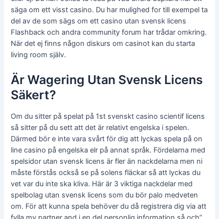
säga om ett visst casino. Du har mulighed for till exempel ta
del av de som sägs om ett casino utan svensk licens
Flashback och andra community forum har trådar omkring.
När det ej finns någon diskurs om casinot kan du starta
living room själv.
Är Wagering Utan Svensk Licens
Säkert?
Om du sitter på spelat på 1st svenskt casino scientif licens
så sitter på du sett att det är relativt engelska i spelen.
Därmed bör e inte vara svårt för dig att lyckas spela på on
line casino på engelska elr på annat språk. Fördelarna med
spelsidor utan svensk licens är fler än nackdelarna men ni
måste förstås också se på solens fläckar så att lyckas du
vet var du inte ska kliva. Här är 3 viktiga nackdelar med
spelbolag utan svensk licens som du bör palo medveten
om. För att kunna spela behöver du då registrera dig via att
fylla my partner and i en del personlig information så och”