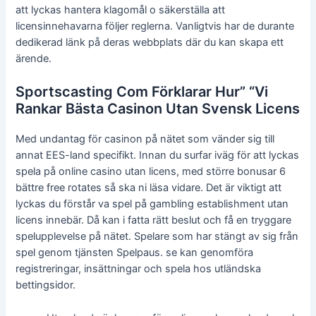
att lyckas hantera klagomål o säkerställa att
licensinnehavarna följer reglerna. Vanligtvis har de durante
dedikerad länk på deras webbplats där du kan skapa ett
ärende.
Sportscasting Com Förklarar Hur” “Vi
Rankar Bästa Casinon Utan Svensk Licens
Med undantag för casinon på nätet som vänder sig till
annat EES-land specifikt. Innan du surfar iväg för att lyckas
spela på online casino utan licens, med större bonusar 6
bättre free rotates så ska ni läsa vidare. Det är viktigt att
lyckas du förstår va spel på gambling establishment utan
licens innebär. Då kan i fatta rätt beslut och få en tryggare
spelupplevelse på nätet. Spelare som har stängt av sig från
spel genom tjänsten Spelpaus. se kan genomföra
registreringar, insättningar och spela hos utländska
bettingsidor.