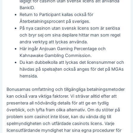
lagligt för casinon utan svensk licens att använda
BankID.
Return to Participant kallas också för
Återbetalningsprocent på sveriges.
På nya casinon utan svensk licens som är seriösa
och bryr sej om sina depilare hittar man som regel
andra verktyg att lyckas använda.
Här ingår Anjouan Gaming Percentage och
Kahnawake Gambling Commission.
Du kan dubbelkolla att lyckas det licensnummer och
hävdas på spelsajten också anges för det på MGAs
hemsida.
Bonusarnas omfattning och tillgängliga betalningsmetoder
kan också vara viktiga faktorer. Vi strävar alltid efter att
presentera all nödvändig details för att ge en tydlig
överblick, och lyfta fram olika alternativ. Om du stöter på
problem som casinot inte löser, kan du vända dig till
spelmyndigheten och utfärdade casinots licens. Varje
licensutfärdande myndighet har sina egna procedurer för