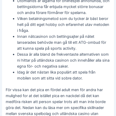
Utomlands är lagarna för onlinespel annorlunda, och
bettingsidorna får erbjuda mycket större bonusar
och andra förare förmåner för spelarna.
Vilken betalningsmetod som du tycker är bäst beror
helt på ditt eget hobby och erfarenhet utav metoden
i fråga.
Innan nätcasinon och bettingsajter på nätet
lanserades behövde man gå till ett ATG-ombud för
att kunna spela på sports activity.
Dessa är alla bland de frekventaste alternativen som
ni hittar på utländska casinon och innehåller alla sina
egna för- och negativa saker.
Idag är det nästan lika populärt att spela från
mobilen som att sitta vid sobre dator.
För vissa kan det pica en fördel adult men för andra har
mulighed for at det istället pica en nackdel då det kan
medföra risken att person spelar trots att man inte borde
göra det. Nedan kan du läsa mer om specifika skillnader
mellan svenska spelbolag och utländska casino utan