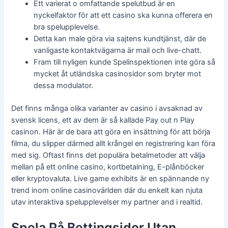
Ett varierat o omfattande spelutbud är en
nyckelfaktor för att ett casino ska kunna offerera en
bra spelupplevelse.
Detta kan male göra via sajtens kundtjänst, där de
vanligaste kontaktvägarna är mail och live-chatt.
Fram till nyligen kunde Spelinspektionen inte göra så
mycket åt utländska casinosidor som bryter mot
dessa modulator.
Det finns många olika varianter av casino i avsaknad av
svensk licens, ett av dem är så kallade Pay out n Play
casinon. Här är de bara att göra en insättning för att börja
filma, du slipper därmed allt krångel en registrering kan föra
med sig. Oftast finns det populära betalmetoder att välja
mellan på ett online casino, kortbetalning, E-plånböcker
eller kryptovaluta. Live game exhibits är en spännande ny
trend inom online casinovärlden där du enkelt kan njuta
utav interaktiva spelupplevelser my partner and i realtid.
Spela På Bettingsidor Utan