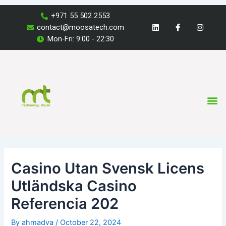
Skip
Post
+971 55 502 2553
to
navigation
L
F
I
contact@moosatech.com
i
a
n
content
n
c
s
Mon-Fri: 9:00 - 22:30
k
e
t
e
b
a
d
o
g
i
o
r
n
k
a
-
m
M
f
Casino Utan Svensk Licens
Utländska Casino
Referencia 202
By
ahmadva
/
October 22, 2024