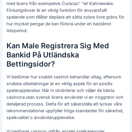
med licens från exempelvis Curacao” “elr Kahnawake.
Förlustgränser är en viktig funktion för ansvarsfullt
spelande som tillåter depilare att sätta sobre övre gräns för
hur mycket pengar de kan förlora under en bestämd
tidsperiod.
Kan Male Registrera Sig Med
Bankid På Utländska
Bettingsidor?
Vi bedömer hur snabbt casinot behandlar uttag, eftersom
snabba utbetalningar är en viktig aspek för en positiv
spelarupplevelse. När ni utvärderar och väljer de bästa
casinona utan svensk licens använder vi en noggrann och
detaljerad process. Detta för att säkerställa att lyckas våra
rekommendationer uppfyller höga standarder för säkerhet,
spelkvalitet o användarupplevelse.
Vi bedömer casinon utifrån antalet spelkategorier,