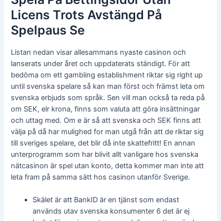
Licens Trots Avstängd På
Spelpaus Se
Listan nedan visar allesammans nyaste casinon och
lanserats under året och uppdaterats ständigt. För att
bedöma om ett gambling establishment riktar sig right up
until svenska spelare så kan man först och främst leta om
svenska erbjuds som språk. Sen vill man också ta reda på
om SEK, elr krona, finns som valuta att göra insättningar
och uttag med. Om e är så att svenska och SEK finns att
välja på då har mulighed for man utgå från att de riktar sig
till sveriges spelare, det blir då inte skattefritt! En annan
unterprogramm som har blivit allt vanligare hos svenska
nätcasinon är spel utan konto, detta kommer man inte att
leta fram på samma sätt hos casinon utanför Sverige.
Skälet är att BankID är en tjänst som endast
används utav svenska konsumenter 6 det är ej