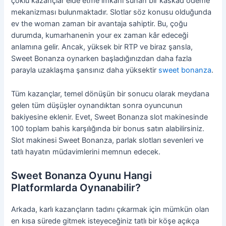
çoklu kazançlar elde etme imkanı sunan bir kaskad ödeme
mekanizması bulunmaktadır. Slotlar söz konusu olduğunda
ev the woman zaman bir avantaja sahiptir. Bu, çoğu
durumda, kumarhanenin your ex zaman kâr edeceği
anlamına gelir. Ancak, yüksek bir RTP ve biraz şansla,
Sweet Bonanza oynarken başladığınızdan daha fazla
parayla uzaklaşma şansınız daha yüksektir
sweet bonanza
.
Tüm kazançlar, temel dönüşün bir sonucu olarak meydana
gelen tüm düşüşler oynandıktan sonra oyuncunun
bakiyesine eklenir. Evet, Sweet Bonanza slot makinesinde
100 toplam bahis karşılığında bir bonus satın alabilirsiniz.
Slot makinesi Sweet Bonanza, parlak slotları sevenleri ve
tatlı hayatın müdavimlerini memnun edecek.
Sweet Bonanza Oyunu Hangi
Platformlarda Oynanabilir?
Arkada, karlı kazançların tadını çıkarmak için mümkün olan
en kısa sürede gitmek isteyeceğiniz tatlı bir köşe açıkça