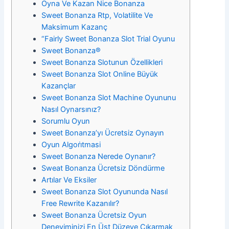
Oyna Ve Kazan Nice Bonanza
Sweet Bonanza Rtp, Volatilite Ve
Maksimum Kazanç
“Fairly Sweet Bonanza Slot Trial Oyunu
Sweet Bonanza®
Sweet Bonanza Slotunun Özellikleri
Sweet Bonanza Slot Online Büyük
Kazançlar
Sweet Bonanza Slot Machine Oyununu
Nasıl Oynarsınız?
Sorumlu Oyun
Sweet Bonanza’yı Ücretsiz Oynayın
Oyun Algori̇tmasi
Sweet Bonanza Nerede Oynanır?
Sweat Bonanza Ücretsiz Döndürme
Artılar Ve Eksiler
Sweet Bonanza Slot Oyununda Nasıl
Free Rewrite Kazanılır?
Sweet Bonanza Ücretsiz Oyun
Deneyiminizi En Üst Düzeye Çıkarmak