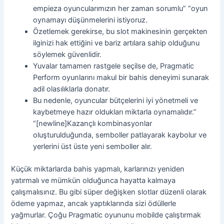
empieza oyuncularımızın her zaman sorumlu” “oyun
oynamayı düşünmelerini istiyoruz.
Özetlemek gerekirse, bu slot makinesinin gerçekten
ilginizi hak ettiğini ve bariz artılara sahip olduğunu
söylemek güvenlidir.
Yuvalar tamamen rastgele seçilse de, Pragmatic
Perform oyunlarını makul bir bahis deneyimi sunarak
adil olasılıklarla donatır.
Bu nedenle, oyuncular bütçelerini iyi yönetmeli ve
kaybetmeye hazır oldukları miktarla oynamalıdır.”
“[newline]Kazançlı kombinasyonlar
oluşturulduğunda, semboller patlayarak kaybolur ve
yerlerini üst üste yeni semboller alır.
Küçük miktarlarda bahis yapmalı, karlarınızı yeniden
yatırmalı ve mümkün olduğunca hayatta kalmaya
çalışmalısınız. Bu gibi süper değişken slotlar düzenli olarak
ödeme yapmaz, ancak yaptıklarında sizi ödüllerle
yağmurlar. Çoğu Pragmatic oyununu mobilde çalıştırmak