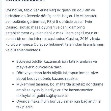
Oyuncular, tablo verilerine karşılık gelen bir ödül alır ve
ardından on ücretsiz dönüş serisi başlar. Üç ek scatter
sembolünün görünmesi, FS’yi 5 dönüşle uzatır. 1win
Casino, slotlar, masa oyunları ve canlı gambling
establishment oyunları dahil olmak üzere çeşitli oyunlar
sunan bir on the internet casinodur. Casino, 2016 yılında
kuruldu empieza Curacao hükümeti tarafından lisanslanmış
ve düzenlenmektedir.
Etkileyici ödüller kazanmak için tatlı ikramların ve
meyvelerin dünyasına dalın.
Dört veya daha fazla büyük lolipopun inmesi size
about bedava dönüş kazandıracaktır.
Mükemmel tasarım, bol miktarda ücretsiz döndürme
empieza oyun içi hediyeler size kazancınızdan
etkileyici bir getiri sağlayacaktır.
Oyunda maksimum bonusu almak için bağlantımızı
takip edin.