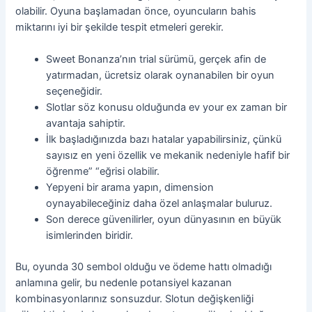
olabilir. Oyuna başlamadan önce, oyuncuların bahis
miktarını iyi bir şekilde tespit etmeleri gerekir.
Sweet Bonanza’nın trial sürümü, gerçek afin de
yatırmadan, ücretsiz olarak oynanabilen bir oyun
seçeneğidir.
Slotlar söz konusu olduğunda ev your ex zaman bir
avantaja sahiptir.
İlk başladığınızda bazı hatalar yapabilirsiniz, çünkü
sayısız en yeni özellik ve mekanik nedeniyle hafif bir
öğrenme” “eğrisi olabilir.
Yepyeni bir arama yapın, dimension
oynayabileceğiniz daha özel anlaşmalar buluruz.
Son derece güvenilirler, oyun dünyasının en büyük
isimlerinden biridir.
Bu, oyunda 30 sembol olduğu ve ödeme hattı olmadığı
anlamına gelir, bu nedenle potansiyel kazanan
kombinasyonlarınız sonsuzdur. Slotun değişkenliği