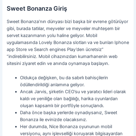
Sweet Bonanza Giriş
Sweet Bonanza’nın dünyası bizi başka bir evrene götürüyor
gibi, burada tatlılar, meyveler ve meyveler muhteşem bir
servet kazanmanın yolu haline geliyor. Mobil
uygulamasında Lovely Bonanza slotları va ve bunları Iphone
app Store ve Search engines Play’den ücretsiz”
“indirebilirsiniz. Mobil cihazınızdan kumarhanenin web
sitesini ziyaret edin ve anında oynamaya başlayın.
Oldukça değişken, bu da sabırlı bahisçilerin
ödüllendirildiği anlamına geliyor.
Ancak Jarvis, şirketin CEO’su ve yaratıcı lideri olarak
kaldı ve yeniliğe olan bağlılığı, harika oyunlardan
oluşan kapsamlı bir portföyle sonuçlandı.
Daha önce başka yerlerde oynadıysanız, Sweet
Bonanza ile evinizde olacaksınız.
Her durumda, Nice Bonanza oyununun mobil
versiyonu, aynı işlevselliği koruyarak bilgisayardan