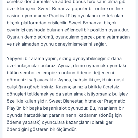
ücretsiz döndürmeler ve added bonus turu satın alma gibi
özellikler içerir. Sweet Bonanza popüler bir online on line
casino oyunudur ve Practical Play oyunlarını destek olan
birçok platformdan erişilebilir. Sweet Bonanza, birçok
çevrimiçi casinoda bulunan eğlenceli bir position oyunudur.
Oyunun demo sürümü, oyuncuların gerçek para yatırmadan
ve risk almadan oyunu deneyimlemelerini sağlar.
Yepyeni bir arama yapın, sizing oynayabileceğiniz daha
özel anlaşmalar buluruz. Ayrıca, demo oynamak oyundaki
bütün sembolleri empieza onların ödeme değerlerini
görmenizi sağlayacaktır. Ayrıca, bahsin iki çeşidinin nasıl
çalıştığını görebilirsiniz. Kazançlarınızla birlikte ücretsiz
dönüşleri tetiklemek ya da satın almak istiyorsanız bu işlev
özellikle kullanışlıdır. Sweet Bienestar, hitmaker Pragmatic
Play’ün bir başka başarılı slot oyunudur. Bu, insanların bir
oyunda harcadıkları paranın nenni kadarının (dönüş için
ödeme yaparak) oyunculara kazançlarını olarak geri
ödendiğini gösteren bir ölçümdür.