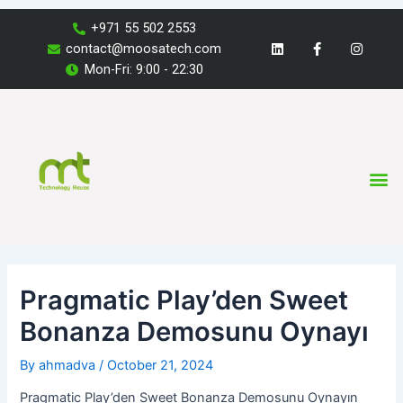
Skip
Post
+971 55 502 2553
to
navigation
L
F
I
contact@moosatech.com
i
a
n
content
n
c
s
Mon-Fri: 9:00 - 22:30
k
e
t
e
b
a
d
o
g
i
o
r
n
k
a
-
m
M
f
Pragmatic Play’den Sweet
Bonanza Demosunu Oynayı
By
ahmadva
/
October 21, 2024
Pragmatic Play’den Sweet Bonanza Demosunu Oynayın