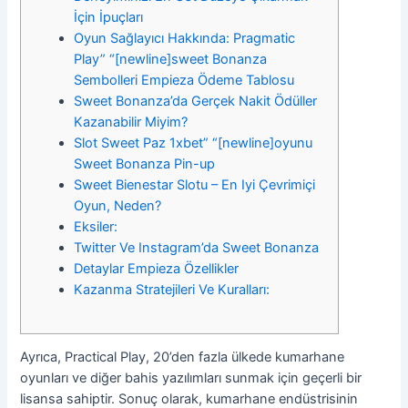
İçin İpuçları
Oyun Sağlayıcı Hakkında: Pragmatic
Play” “[newline]sweet Bonanza
Sembolleri Empieza Ödeme Tablosu
Sweet Bonanza’da Gerçek Nakit Ödüller
Kazanabilir Miyim?
Slot Sweet Paz 1xbet” “[newline]oyunu
Sweet Bonanza Pin-up
Sweet Bienestar Slotu – En Iyi Çevrimiçi
Oyun, Neden?
Eksiler:
Twitter Ve Instagram’da Sweet Bonanza
Detaylar Empieza Özellikler
Kazanma Stratejileri Ve Kuralları:
Ayrıca, Practical Play, 20’den fazla ülkede kumarhane
oyunları ve diğer bahis yazılımları sunmak için geçerli bir
lisansa sahiptir. Sonuç olarak, kumarhane endüstrisinin