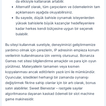
da etkisiyle katlanarak artabilir.
Alternatif olarak, tüm çarpıcıların ve ödemelerinin tam
açıklamasını aşağıda okuyabilirsiniz.
Bu sayede, düşük bahisle oynamak isteyenlerden
yüksek bahislerle büyük kazançlar hedefleyenlere
kadar herkes kendi bütçesine uygun bir seçenek
bulabilir.
Bu siteyi kullanmak suretiyle, deneyiminizi geliştirmemize
yardımcı olmak için çerezlerin, IP adresinin empieza konum
verilerinin kullanılmasına izin vermiş olursunuz. Bonanza
Games net sitesi bilgilendirme amaçlıdır ve para için oyun
yürütmez. Materyallerin tamamen veya kısmen
kopyalanması ancak editörlerin yazılı izni ile mümkündür.
Oyuncular, istedikleri herhangi bir zamanda oynanışı
değiştirmek fikrine sahip olanlar için bir artı olarak, bonus
satın alabilirler. Sweet Bienestar – rastgele sayılar
algoritmasına dayanan kaskad ödemeli bir slot machine
game makinesidir.