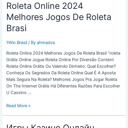
Roleta
Roleta Online 2024
Online
Melhores Jogos De Roleta
2024
Melhores
Brasi
Jogos
De
Roleta
1Win Brasil
/ By
ahmadva
Brasi
Roleta Online 2024 Melhores Jogos De Roleta Brasil “roleta
Grátis Online Jogue Roleta Online Por Diversão Content
Roleta Online Grátis Ou Valendo Dinheiro: Qual Escolher?
Conheça Os Segredos Da Roleta Online Qual É A Aposta
Mais Segura Na Roleta? Melhores Jogos Pra Jogar Roleta
On The Internet Grátis Há Diferentes Razões Para Escolher
U Cassino …
Read More »
Игры
Игры Казино Онлайн