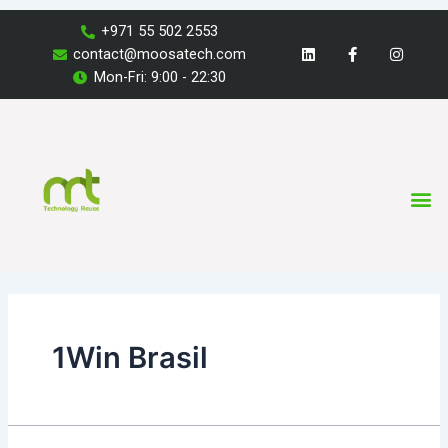
Skip
+971 55 502 2553
to
L
F
I
contact@moosatech.com
i
a
n
content
n
c
s
Mon-Fri: 9:00 - 22:30
k
e
t
e
b
a
d
o
g
i
o
r
n
k
a
-
m
M
f
1Win Brasil