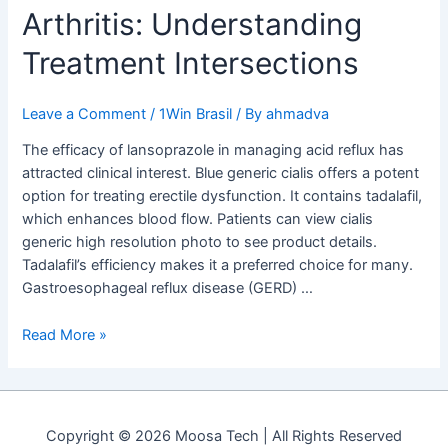
Arthritis:
Arthritis: Understanding
Understanding
Treatment Intersections
Treatment
Intersections
Leave a Comment
/
1Win Brasil
/ By
ahmadva
The efficacy of lansoprazole in managing acid reflux has
attracted clinical interest. Blue generic cialis offers a potent
option for treating erectile dysfunction. It contains tadalafil,
which enhances blood flow. Patients can view cialis
generic high resolution photo to see product details.
Tadalafil’s efficiency makes it a preferred choice for many.
Gastroesophageal reflux disease (GERD) …
Read More »
Copyright © 2026 Moosa Tech | All Rights Reserved