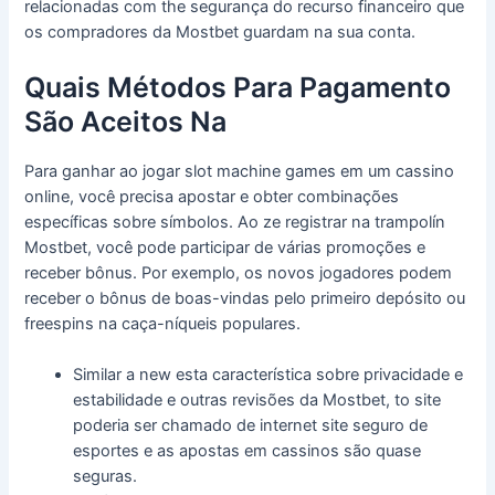
relacionadas com the segurança do recurso financeiro que
os compradores da Mostbet guardam na sua conta.
Quais Métodos Para Pagamento
São Aceitos Na
Para ganhar ao jogar slot machine games em um cassino
online, você precisa apostar e obter combinações
específicas sobre símbolos. Ao ze registrar na trampolín
Mostbet, você pode participar de várias promoções e
receber bônus. Por exemplo, os novos jogadores podem
receber o bônus de boas-vindas pelo primeiro depósito ou
freespins na caça-níqueis populares.
Similar a new esta característica sobre privacidade e
estabilidade e outras revisões da Mostbet, to site
poderia ser chamado de internet site seguro de
esportes e as apostas em cassinos são quase
seguras.