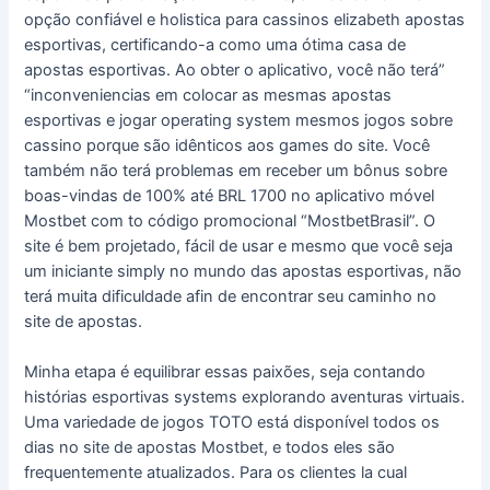
opção confiável e holistica para cassinos elizabeth apostas
esportivas, certificando-a como uma ótima casa de
apostas esportivas. Ao obter o aplicativo, você não terá”
“inconveniencias em colocar as mesmas apostas
esportivas e jogar operating system mesmos jogos sobre
cassino porque são idênticos aos games do site. Você
também não terá problemas em receber um bônus sobre
boas-vindas de 100% até BRL 1700 no aplicativo móvel
Mostbet com to código promocional “MostbetBrasil”. O
site é bem projetado, fácil de usar e mesmo que você seja
um iniciante simply no mundo das apostas esportivas, não
terá muita dificuldade afin de encontrar seu caminho no
site de apostas.
Minha etapa é equilibrar essas paixões, seja contando
histórias esportivas systems explorando aventuras virtuais.
Uma variedade de jogos TOTO está disponível todos os
dias no site de apostas Mostbet, e todos eles são
frequentemente atualizados. Para os clientes la cual