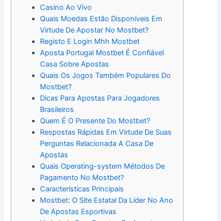
Casino Ao Vivo
Quais Moedas Estão Disponíveis Em
Virtude De Apostar No Mostbet?
Registo E Login Mhh Mostbet
Aposta Portugal Mostbet É Confiável
Casa Sobre Apostas
Quais Os Jogos Também Populares Do
Mostbet?
Dicas Para Apostas Para Jogadores
Brasileiros
Quem É O Presente Do Mostbet?
Respostas Rápidas Em Virtude De Suas
Perguntas Relacionada A Casa De
Apostas
Quais Operating-system Métodos De
Pagamento No Mostbet?
Características Principais
Mostbet: O Site Estatal Da Líder No Ano
De Apostas Esportivas